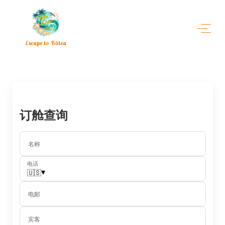
Escape to Kōlea
订舱查询
名称
电话
▾
🇺🇸
电邮
宾客